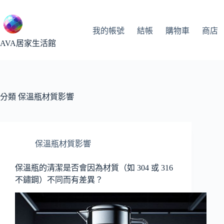
跳
至
主
我的帳號
結帳
購物車
商店
要
AVA居家生活館
內
容
分類
保溫瓶材質影響
保溫瓶材質影響
保溫瓶的清潔是否會因為材質（如 304 或 316
不鏽鋼）不同而有差異？