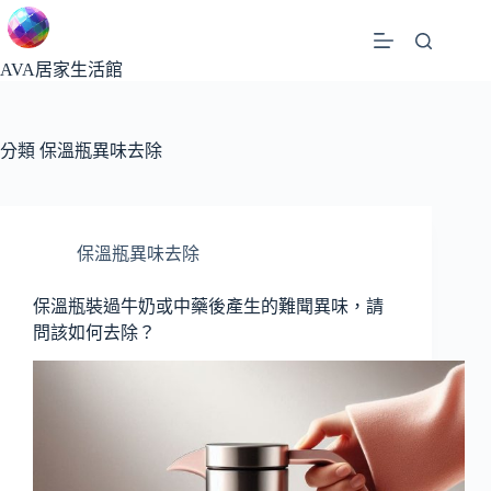
跳
至
主
AVA居家生活館
要
內
容
分類
保溫瓶異味去除
保溫瓶異味去除
保溫瓶裝過牛奶或中藥後產生的難聞異味，請
問該如何去除？