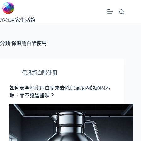
跳
至
主
AVA居家生活館
要
內
容
分類
保溫瓶白醋使用
保溫瓶白醋使用
如何安全地使用白醋來去除保溫瓶內的頑固污
垢，而不殘留醋味？