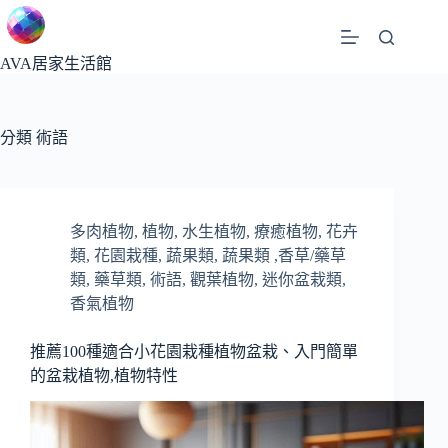
跳
至
主
AVA居家生活館
要
內
容
分類
術語
多肉植物
,
植物
,
水生植物
,
療癒植物
,
花卉
類
,
花園栽種
,
蔬果類
,
蔬果類 ,香草/藥草
類
,
藥草類
,
術語
,
觀葉植物
,
迷你盆栽類
,
香氣植物
推薦100種適合小花園栽種植物盆栽、入門簡單
的盆栽植物,植物特性