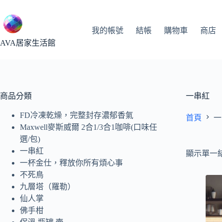
跳
至
主
我的帳號
結帳
購物車
商店
要
AVA居家生活館
內
容
商品分類
一串紅
FD冷凍乾燥，完整封存濃郁香氣
首頁
一
Maxwell麥斯威爾 2合1/3合1咖啡(口味任
選/包)
一串紅
顯示單一
一杯金仕，釋放你所有煩心事
不死鳥
九層塔（羅勒）
仙人掌
佛手柑