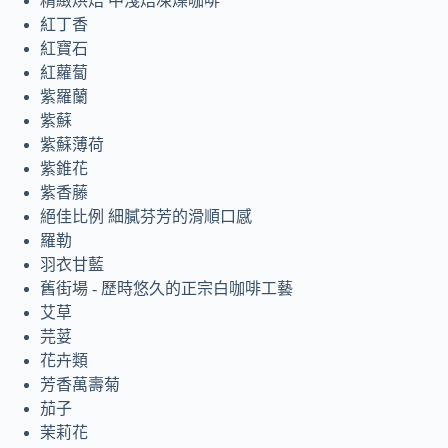
精緻烘焙 中淺焙凍燥咖啡
紅丁香
紅寶石
紅蘿蔔
紫羅蘭
紫蘇
紫蘇薄荷
紫錐花
紫香藤
絕佳比例 細膩芬芳的滑順口感
羅勒
羽衣甘藍
舊街場 - 歷時悠久的正宗白咖啡工藝
艾草
芫荽
花卉類
芳香萬壽菊
茄子
茉莉花