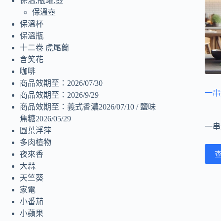
保溫,瓶罐,壺
保溫壺
保溫杯
保溫瓶
十二卷 虎尾蘭
含笑花
咖啡
商品效期至：2026/07/30
一串紅
商品效期至：2026/9/29
商品效期至：義式香濃2026/07/10 / 鹽味
焦糖2026/05/29
一串
圓葉浮萍
多肉植物
夜來香
大蒜
天竺葵
家電
小番茄
小蘋果