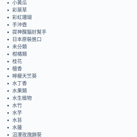
小黃瓜
彩葉草
彩虹珊瑚
手沖壺
提神醒腦好幫手
日本原裝進口
未分類
柑橘類
桂花
檀香
檸檬天竺葵
水丁香
水果類
水生植物
水竹
水芋
水苔
水蓮
沼澤玫瑰錦葵