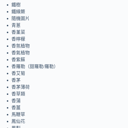
鐵樹
鐵線蕨
隨機圖片
青蔥
香堇菜
香檸檬
香氛植物
香氣植物
香紫蘇
香羅勒（甜羅勒/羅勒）
香艾菊
香茅
香茅薄荷
香草類
香蒲
香薑
馬鞭草
鳳仙花