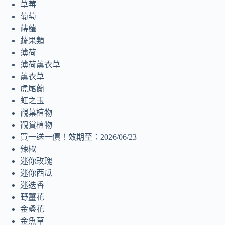
草莓
葡萄
蒔蘿
蔬果類
薄荷
薄荷薰衣草
薰衣草
虎尾蘭
虹之玉
觀葉植物
觀賞植物
買一送一價！效期至：2026/06/23
辣椒
迷你玫瑰
迷你西瓜
迷迭香
野薑花
金盞花
金魚草