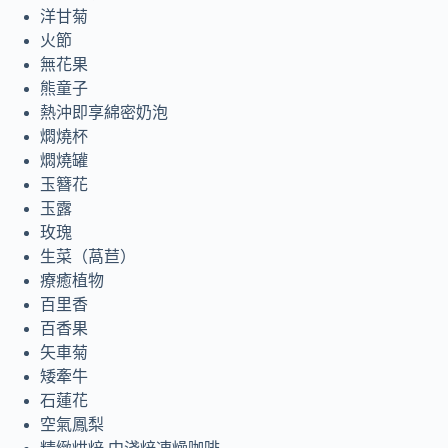
洋甘菊
火節
無花果
熊童子
熱沖即享綿密奶泡
燜燒杯
燜燒罐
玉簪花
玉露
玫瑰
生菜（萵苣）
療癒植物
百里香
百香果
矢車菊
矮牽牛
石蓮花
空氣鳳梨