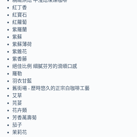
精緻烘焙 中淺焙凍燥咖啡
紅丁香
紅寶石
紅蘿蔔
紫羅蘭
紫蘇
紫蘇薄荷
紫錐花
紫香藤
絕佳比例 細膩芬芳的滑順口感
羅勒
羽衣甘藍
舊街場 - 歷時悠久的正宗白咖啡工藝
艾草
芫荽
花卉類
芳香萬壽菊
茄子
茉莉花