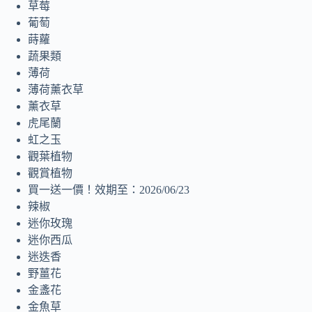
草莓
葡萄
蒔蘿
蔬果類
薄荷
薄荷薰衣草
薰衣草
虎尾蘭
虹之玉
觀葉植物
觀賞植物
買一送一價！效期至：2026/06/23
辣椒
迷你玫瑰
迷你西瓜
迷迭香
野薑花
金盞花
金魚草