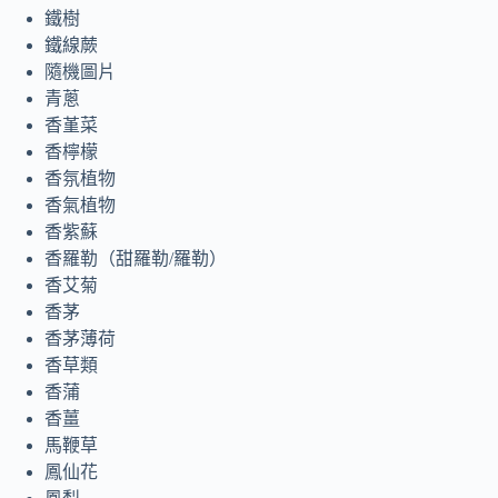
鐵樹
鐵線蕨
隨機圖片
青蔥
香堇菜
香檸檬
香氛植物
香氣植物
香紫蘇
香羅勒（甜羅勒/羅勒）
香艾菊
香茅
香茅薄荷
香草類
香蒲
香薑
馬鞭草
鳳仙花