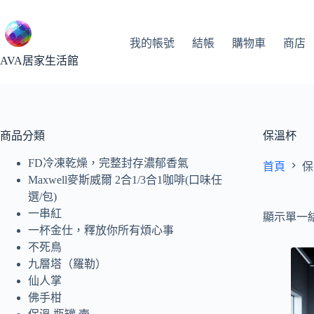
跳
至
主
我的帳號
結帳
購物車
商店
要
AVA居家生活館
內
容
商品分類
保溫杯
FD冷凍乾燥，完整封存濃郁香氣
首頁
保
Maxwell麥斯威爾 2合1/3合1咖啡(口味任
選/包)
一串紅
顯示單一
一杯金仕，釋放你所有煩心事
不死鳥
九層塔（羅勒）
仙人掌
佛手柑