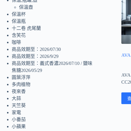
保溫,瓶罐,壺
保溫壺
保溫杯
保溫瓶
十二卷 虎尾蘭
含笑花
咖啡
商品效期至：2026/07/30
AV
商品效期至：2026/9/29
商品效期至：義式香濃2026/07/10 / 鹽味
焦糖2026/05/29
AVA
圓葉浮萍
CC2
多肉植物
夜來香
大蒜
天竺葵
家電
小番茄
小蘋果