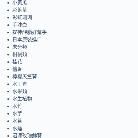
小黃瓜
彩葉草
彩虹珊瑚
手沖壺
提神醒腦好幫手
日本原裝進口
未分類
柑橘類
桂花
檀香
檸檬天竺葵
水丁香
水果類
水生植物
水竹
水芋
水苔
水蓮
沼澤玫瑰錦葵