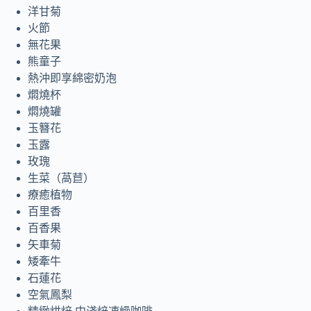
洋甘菊
火節
無花果
熊童子
熱沖即享綿密奶泡
燜燒杯
燜燒罐
玉簪花
玉露
玫瑰
生菜（萵苣）
療癒植物
百里香
百香果
矢車菊
矮牽牛
石蓮花
空氣鳳梨