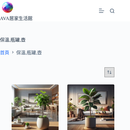
跳
至
主
AVA居家生活館
要
內
容
保溫,瓶罐,壺
首頁
保溫,瓶罐,壺