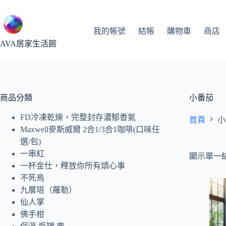
跳
至
主
我的帳號
結帳
購物車
商店
要
AVA居家生活館
內
容
商品分類
小番茄
FD冷凍乾燥，完整封存濃郁香氣
首頁
小
Maxwell麥斯威爾 2合1/3合1咖啡(口味任
選/包)
一串紅
顯示單一
一杯金仕，釋放你所有煩心事
不死鳥
九層塔（羅勒）
仙人掌
佛手柑