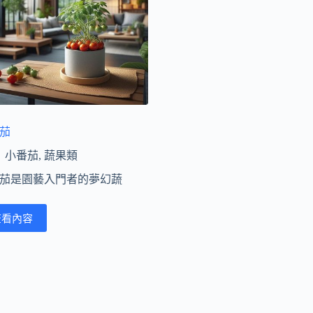
茄
小番茄
,
蔬果類
茄是園藝入門者的夢幻蔬
查看內容