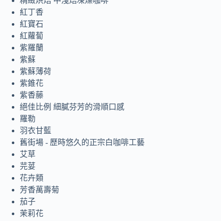
精緻烘焙 中淺焙凍燥咖啡
紅丁香
紅寶石
紅蘿蔔
紫羅蘭
紫蘇
紫蘇薄荷
紫錐花
紫香藤
絕佳比例 細膩芬芳的滑順口感
羅勒
羽衣甘藍
舊街場 - 歷時悠久的正宗白咖啡工藝
艾草
芫荽
花卉類
芳香萬壽菊
茄子
茉莉花