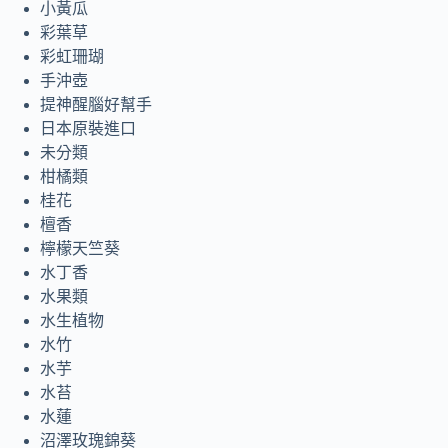
小黃瓜
彩葉草
彩虹珊瑚
手沖壺
提神醒腦好幫手
日本原裝進口
未分類
柑橘類
桂花
檀香
檸檬天竺葵
水丁香
水果類
水生植物
水竹
水芋
水苔
水蓮
沼澤玫瑰錦葵