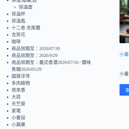
保溫,瓶罐,壺
保溫壺
保溫杯
保溫瓶
十二卷 虎尾蘭
含笑花
咖啡
商品效期至：2026/07/30
小番
商品效期至：2026/9/29
商品效期至：義式香濃2026/07/10 / 鹽味
焦糖2026/05/29
小番
圓葉浮萍
多肉植物
夜來香
大蒜
天竺葵
家電
小番茄
小蘋果