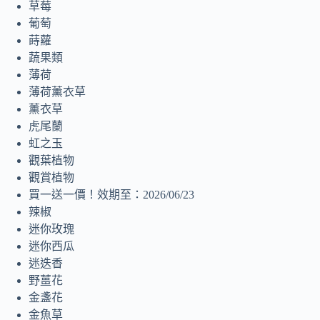
草莓
葡萄
蒔蘿
蔬果類
薄荷
薄荷薰衣草
薰衣草
虎尾蘭
虹之玉
觀葉植物
觀賞植物
買一送一價！效期至：2026/06/23
辣椒
迷你玫瑰
迷你西瓜
迷迭香
野薑花
金盞花
金魚草