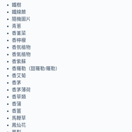
鐵樹
鐵線蕨
隨機圖片
青蔥
香堇菜
香檸檬
香氛植物
香氣植物
香紫蘇
香羅勒（甜羅勒/羅勒）
香艾菊
香茅
香茅薄荷
香草類
香蒲
香薑
馬鞭草
鳳仙花