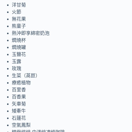
洋甘菊
火節
無花果
熊童子
熱沖即享綿密奶泡
燜燒杯
燜燒罐
玉簪花
玉露
玫瑰
生菜（萵苣）
療癒植物
百里香
百香果
矢車菊
矮牽牛
石蓮花
空氣鳳梨