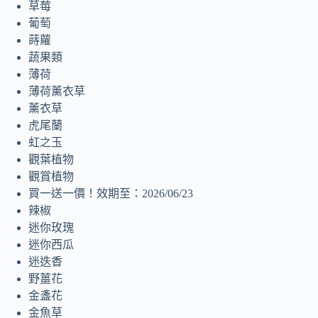
草莓
葡萄
蒔蘿
蔬果類
薄荷
薄荷薰衣草
薰衣草
虎尾蘭
虹之玉
觀葉植物
觀賞植物
買一送一價！效期至：2026/06/23
辣椒
迷你玫瑰
迷你西瓜
迷迭香
野薑花
金盞花
金魚草