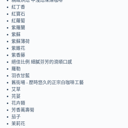
精緻烘焙 中淺焙凍燥咖啡
紅丁香
紅寶石
紅蘿蔔
紫羅蘭
紫蘇
紫蘇薄荷
紫錐花
紫香藤
絕佳比例 細膩芬芳的滑順口感
羅勒
羽衣甘藍
舊街場 - 歷時悠久的正宗白咖啡工藝
艾草
芫荽
花卉類
芳香萬壽菊
茄子
茉莉花