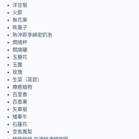
洋甘菊
火節
無花果
熊童子
熱沖即享綿密奶泡
燜燒杯
燜燒罐
玉簪花
玉露
玫瑰
生菜（萵苣）
療癒植物
百里香
百香果
矢車菊
矮牽牛
石蓮花
空氣鳳梨