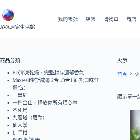
跳
至
主
我的帳號
結帳
購物車
商店
要
AVA居家生活館
內
容
商品分類
火節
FD冷凍乾燥，完整封存濃郁香氣
首頁
火
Maxwell麥斯威爾 2合1/3合1咖啡(口味任
選/包)
一串紅
顯示單一
一杯金仕，釋放你所有煩心事
不死鳥
九層塔（羅勒）
仙人掌
佛手柑