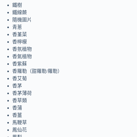
鐵樹
鐵線蕨
隨機圖片
青蔥
香堇菜
香檸檬
香氛植物
香氣植物
香紫蘇
香羅勒（甜羅勒/羅勒）
香艾菊
香茅
香茅薄荷
香草類
香蒲
香薑
馬鞭草
鳳仙花