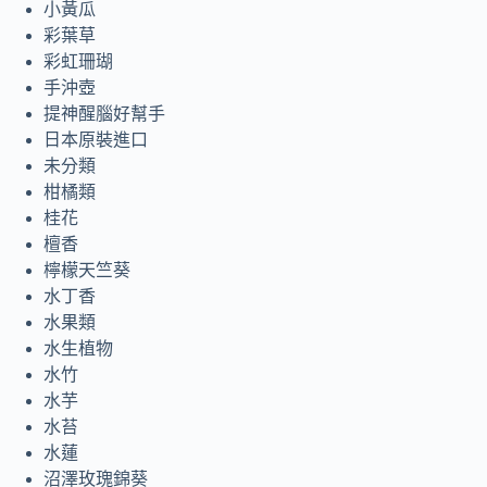
小黃瓜
彩葉草
彩虹珊瑚
手沖壺
提神醒腦好幫手
日本原裝進口
未分類
柑橘類
桂花
檀香
檸檬天竺葵
水丁香
水果類
水生植物
水竹
水芋
水苔
水蓮
沼澤玫瑰錦葵