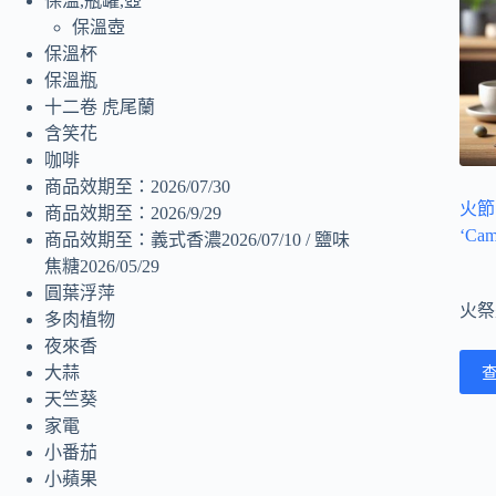
保溫,瓶罐,壺
保溫壺
保溫杯
保溫瓶
十二卷 虎尾蘭
含笑花
咖啡
商品效期至：2026/07/30
火節（C
商品效期至：2026/9/29
‘Cam
商品效期至：義式香濃2026/07/10 / 鹽味
焦糖2026/05/29
圓葉浮萍
火祭
多肉植物
夜來香
大蒜
天竺葵
家電
小番茄
小蘋果