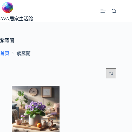
跳
至
主
AVA居家生活館
要
內
容
紫羅蘭
首頁
紫羅蘭