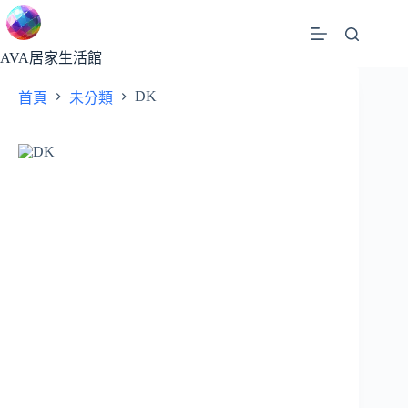
跳
至
主
AVA居家生活館
要
DK
首頁
未分類
內
容