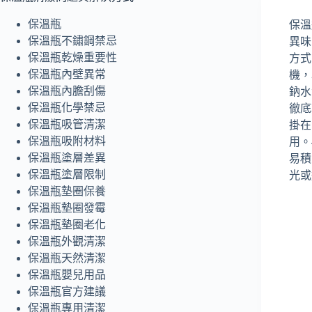
保溫瓶
保溫
保溫瓶不鏽鋼禁忌
異味
保溫瓶乾燥重要性
方式
保溫瓶內壁異常
機，
保溫瓶內膽刮傷
鈉水
保溫瓶化學禁忌
徹底
保溫瓶吸管清潔
掛在
保溫瓶吸附材料
用。
保溫瓶塗層差異
易積
保溫瓶塗層限制
光或
保溫瓶墊圈保養
保溫瓶墊圈發霉
保溫瓶墊圈老化
保溫瓶外觀清潔
保溫瓶天然清潔
保溫瓶嬰兒用品
保溫瓶官方建議
保溫瓶專用清潔