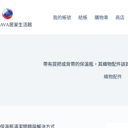
跳
至
主
我的帳號
結帳
購物車
商店
要
AVA居家生活館
內
容
帶有提把或背帶的保溫瓶，其織物配件該
織物配件
保溫瓶清潔問題與解決方式