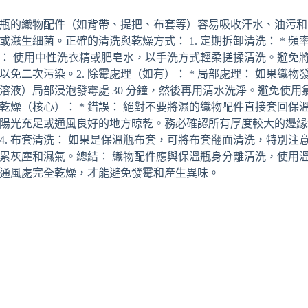
瓶的織物配件（如背帶、提把、布套等）容易吸收汗水、油污和
或滋生細菌。正確的清洗與乾燥方式： 1. 定期拆卸清洗： * 頻率
： 使用中性洗衣精或肥皂水，以手洗方式輕柔搓揉清洗。避免
以免二次污染。2. 除霉處理（如有）： * 局部處理： 如果織
溶液）局部浸泡發霉處 30 分鐘，然後再用清水洗淨。避免使用
乾燥（核心）： * 錯誤： 絕對不要將濕的織物配件直接套回保溫
陽光充足或通風良好的地方晾乾。務必確認所有厚度較大的邊緣
4. 布套清洗： 如果是保溫瓶布套，可將布套翻面清洗，特別
累灰塵和濕氣。總結： 織物配件應與保溫瓶身分離清洗，使用
通風處完全乾燥，才能避免發霉和產生異味。