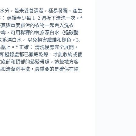
水分，若未妥善清潔，極易發霉、產生
： 建議至少每 1−2 週拆下清洗一次。*
將其與重度髒污的衣物一起丟入洗衣
物發霉，可用稀釋的氧系漂白水（過碳酸
氯系漂白水， 以免損害纖維和褪色。3.
瓶上。* 正確： 清洗後應完全展開，
和縫線處都已徹底乾燥，才能收納或使
注意底部和頂部的鬆緊帶處，這些地方容
溫和清潔劑手洗，最重要的是確保在陽