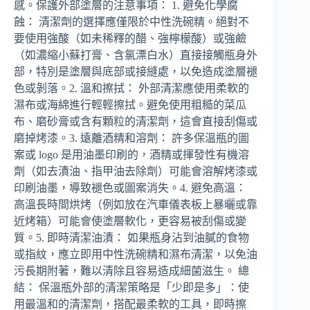
感。保護外部塗層的注意事項： 1. 避免化學腐
蝕： 清潔劑的選擇應僅限於中性洗碗精。絕對不
要使用強酸（如未稀釋的醋、強檸檬酸）或強鹼
（如濃縮小蘇打膏、含氯漂白水）直接接觸瓶身外
部，特別是塗層與底部或接縫處，以免造成塗層褪
色或剝落。2. 溫和擦拭： 外部清潔應使用柔軟的
濕布或海綿進行輕輕擦拭。避免使用粗糙的菜瓜
布、磨砂膏或含有顆粒的清潔劑，這會直接刮傷或
磨掉烤漆。3. 遠離酒精和溶劑： 許多保溫瓶的圖
案或 logo 是用油墨印刷的，酒精或揮發性有機溶
劑（如去漬油、指甲油去除劑）可能會溶解烤漆或
印刷油墨，導致褪色或圖案消失。4. 避免高溫：
高溫長時間烘烤（例如放在汽車儀表板上暴曬或靠
近烤箱）可能會使塗層軟化，更容易被刮傷或變
質。5. 即時清潔油漬： 如果瓶身沾到油膩的食物
或指紋，應立即用中性洗碗精和濕布清潔，以免油
污長期附著，難以清除且容易造成細菌滋生。 總
結： 保溫瓶外部的清潔策略是「少即是多」：使
用最溫和的清潔劑，搭配最柔軟的工具，即時擦