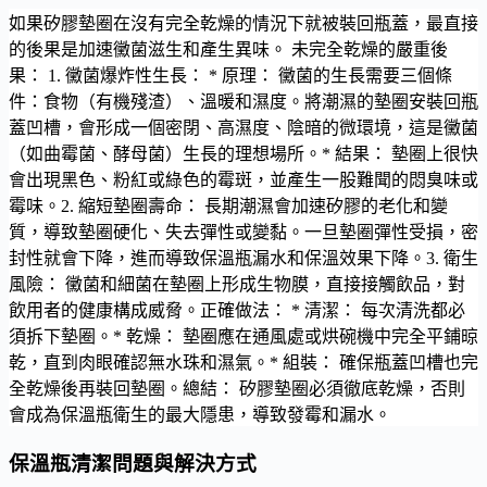
如果矽膠墊圈在沒有完全乾燥的情況下就被裝回瓶蓋，最直接
的後果是加速黴菌滋生和產生異味。 未完全乾燥的嚴重後
果： 1. 黴菌爆炸性生長： * 原理： 黴菌的生長需要三個條
件：食物（有機殘渣）、溫暖和濕度。將潮濕的墊圈安裝回瓶
蓋凹槽，會形成一個密閉、高濕度、陰暗的微環境，這是黴菌
（如曲霉菌、酵母菌）生長的理想場所。* 結果： 墊圈上很快
會出現黑色、粉紅或綠色的霉斑，並產生一股難聞的悶臭味或
霉味。2. 縮短墊圈壽命： 長期潮濕會加速矽膠的老化和變
質，導致墊圈硬化、失去彈性或變黏。一旦墊圈彈性受損，密
封性就會下降，進而導致保溫瓶漏水和保溫效果下降。3. 衛生
風險： 黴菌和細菌在墊圈上形成生物膜，直接接觸飲品，對
飲用者的健康構成威脅。正確做法： * 清潔： 每次清洗都必
須拆下墊圈。* 乾燥： 墊圈應在通風處或烘碗機中完全平鋪晾
乾，直到肉眼確認無水珠和濕氣。* 組裝： 確保瓶蓋凹槽也完
全乾燥後再裝回墊圈。總結： 矽膠墊圈必須徹底乾燥，否則
會成為保溫瓶衛生的最大隱患，導致發霉和漏水。
保溫瓶清潔問題與解決方式