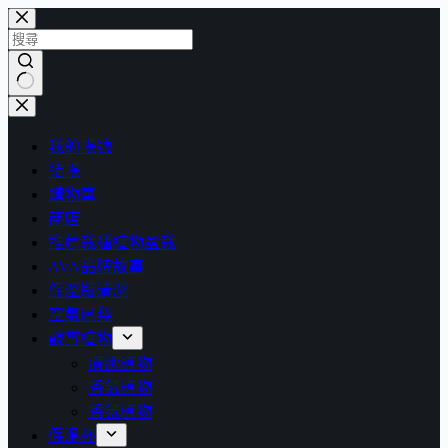
跳
至
主
要
找
內
不
容
我的帳號
到
結帳
符
購物車
合
商店
條
推薦栽種植物盆栽
件
AVA品牌故事
的
保溫瓶清潔
結
空氣鳳梨
果
觀賞植物
療癒植物
香氣植物
香氛植物
保溫杯