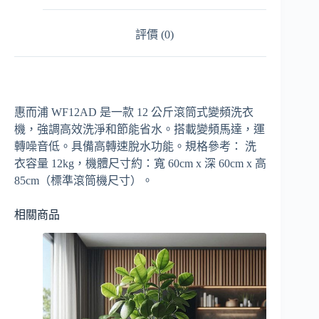
評價 (0)
惠而浦 WF12AD 是一款 12 公斤滾筒式變頻洗衣
機，強調高效洗淨和節能省水。搭載變頻馬達，運
轉噪音低。具備高轉速脫水功能。規格參考： 洗
衣容量 12kg，機體尺寸約：寬 60cm x 深 60cm x 高
85cm（標準滾筒機尺寸）。
相關商品