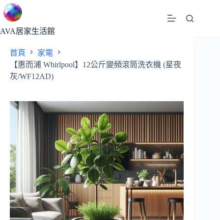
跳
至
主
AVA居家生活館
要
首頁
家電
內
【惠而浦 Whirlpool】12公斤變頻滾筒洗衣機 (星夜
容
灰/WF12AD)