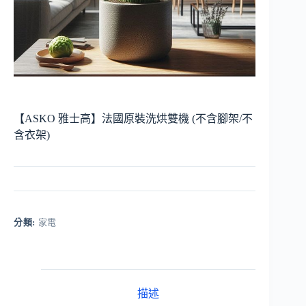
【ASKO 雅士高】法國原裝洗烘雙機 (不含腳架/不
含衣架)
分類:
家電
描述