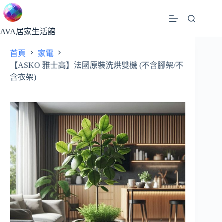
跳
至
主
AVA居家生活館
要
首頁
家電
內
【ASKO 雅士高】法國原裝洗烘雙機 (不含腳架/不
容
含衣架)