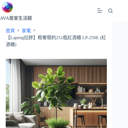
跳
至
主
AVA居家生活館
要
首頁
家電
內
【Lapeng拉胖】輕奢簡約251瓶紅酒櫃 LP-250E (紅
容
酒櫃)