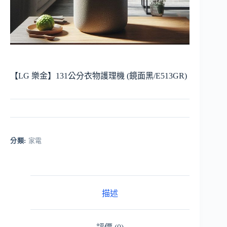
【LG 樂金】131公分衣物護理機 (鏡面黑/E513GR)
分類:
家電
描述