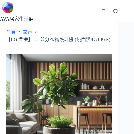
跳
至
主
AVA居家生活館
要
首頁
家電
內
【LG 樂金】131公分衣物護理機 (鏡面黑/E513GR)
容