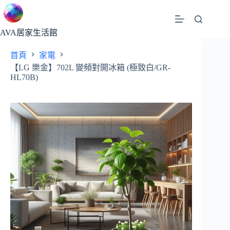
跳
至
主
AVA居家生活館
要
首頁
家電
內
【LG 樂金】702L 變頻對開冰箱 (極致白/GR-
容
HL70B)