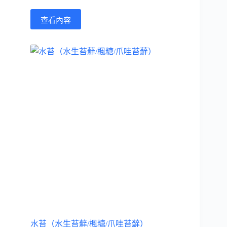
查看內容
水苔（水生苔蘚/楓糖/爪哇苔蘚）