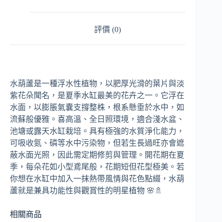
評價 (0)
水葫蘆是一種浮水性植物，以肥厚光滑的葉片與淡
紫花朵聞名，是夏季水缸最美的花卉之一。它浮在
水面，以膨脹氣囊支撐整株，根系懸垂於水中，如
流蘇般優雅。喜高溫、全日照環境，適合淺水盆、
池塘或露天水缸栽培。具有極強的水質淨化能力，
可吸收氮、磷等水中污染物，但若生長過旺亦會遮
蔽水面光照，因此需定期修剪與管理。開花期在夏
季，每朵花如小型鳶尾般，花期短但花型極美。若
你想在水缸中加入一抹熱帶風情與花色點綴，水葫
蘆就是兼具功能性與觀賞性的明星植物 🌸🚿
相關商品