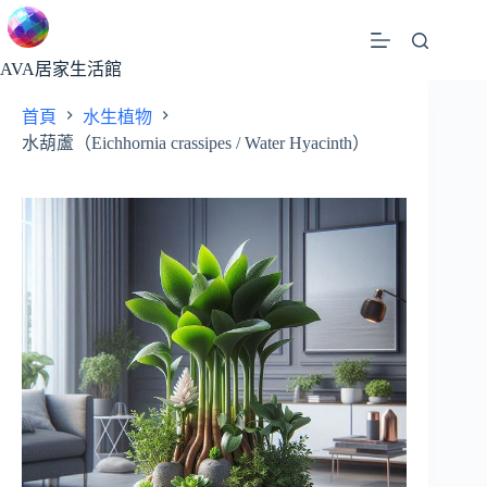
跳
至
主
AVA居家生活館
要
首頁
水生植物
內
水葫蘆（Eichhornia crassipes / Water Hyacinth）
容