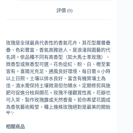
評價 (0)
玫瑰是全球最具代表性的香氣花卉，其花型層層疊
疊、色彩豐富，香氣高雅迷人，是浪漫與園藝的代
名詞。依品種不同有高香型（如大馬士革玫瑰）、
微香型或無香型可選，花色從紅、粉、白、橙至紫
皆有。喜陽光充足、通風良好環境，每日需 6 小時
以上日照。土壤以排水良好、富含有機質壤土為
佳，澆水需保持土壤微濕但勿積水。定期修剪與施
肥可促進分枝與開花。玫瑰不僅觀賞性高，花瓣也
可入茶、製作玫瑰露或天然香膏。若你希望花園成
為香氛藝術殿堂，種上幾株玫瑰絕對是最美的開始
🌹✨
相關商品