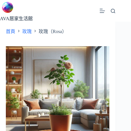
跳
至
主
AVA居家生活館
要
首頁
玫瑰
玫瑰（Rosa）
內
容