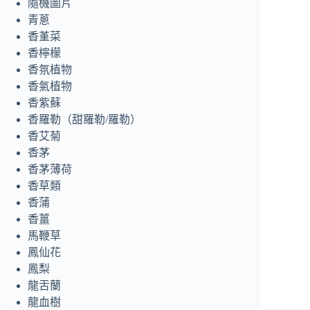
隨機圖片
青蔥
香堇菜
香檸檬
香氛植物
香氣植物
香紫蘇
香羅勒（甜羅勒/羅勒）
香艾菊
香茅
香茅薄荷
香草類
香蒲
香薑
馬鞭草
鳳仙花
鳳梨
龍舌蘭
龍血樹