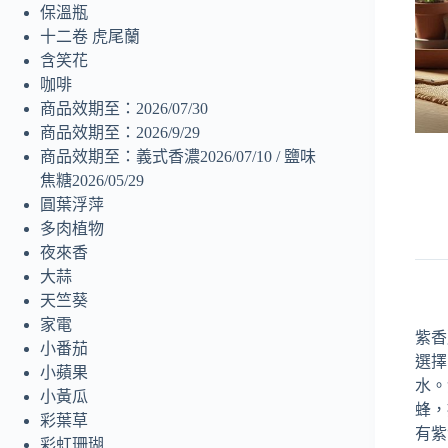
保溫瓶
十二卷 虎尾蘭
含笑花
咖啡
商品效期至：2026/07/30
商品效期至：2026/9/29
商品效期至：義式香濃2026/07/10 / 鹽味
焦糖2026/05/29
圓葉浮萍
多肉植物
夜來香
大蒜
天竺葵
家電
紫香
小番茄
選擇
小蘋果
水。
小黃瓜
蜂，
彩葉草
有紫
彩虹珊瑚