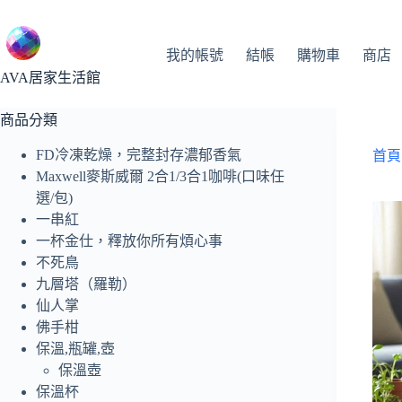
跳
至
主
我的帳號
結帳
購物車
商店
要
AVA居家生活館
內
容
商品分類
FD冷凍乾燥，完整封存濃郁香氣
首頁
Maxwell麥斯威爾 2合1/3合1咖啡(口味任
選/包)
一串紅
一杯金仕，釋放你所有煩心事
不死鳥
九層塔（羅勒）
仙人掌
佛手柑
保溫,瓶罐,壺
保溫壺
保溫杯