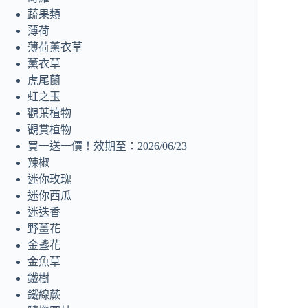
蔬果類
薄荷
薄荷薰衣草
薰衣草
虎尾蘭
虹之玉
觀葉植物
觀賞植物
買一送一價！效期至：2026/06/23
辣椒
迷你玫瑰
迷你西瓜
迷迭香
野薑花
金盞花
金魚草
鐵樹
鐵線蕨