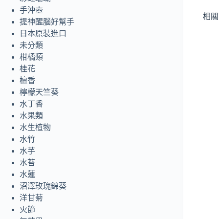
手沖壺
相關
提神醒腦好幫手
日本原裝進口
未分類
柑橘類
桂花
檀香
檸檬天竺葵
水丁香
水果類
水生植物
水竹
水芋
水苔
水蓮
沼澤玫瑰錦葵
洋甘菊
火節