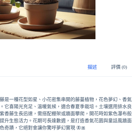
描述
評價 (0)
藤是一種花型如星、小花密集串開的藤蔓植物，花色夢幻、香氣
。它喜陽光充足、溫暖氣候，適合春夏季栽培。土壤選用排水良
紫香藤生長迅速，需搭配棚架或牆面攀爬，開花時如紫色瀑布般
提升生態活力。花期可長達數週，是打造香氣花園與童話風牆面
色奇蹟，它絕對會讓你驚呼夢幻實現 🦋🎀