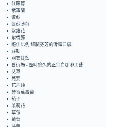
紅蘿蔔
紫羅蘭
紫蘇
紫蘇薄荷
紫錐花
紫香藤
絕佳比例 細膩芬芳的滑順口感
羅勒
羽衣甘藍
舊街場 - 歷時悠久的正宗白咖啡工藝
艾草
芫荽
花卉類
芳香萬壽菊
茄子
茉莉花
草莓
葡萄
蒔蘿