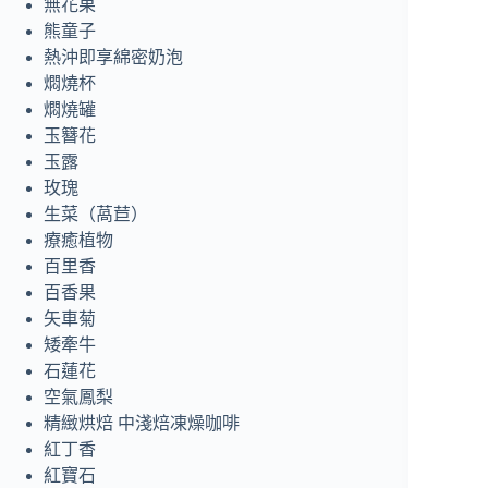
無花果
熊童子
熱沖即享綿密奶泡
燜燒杯
燜燒罐
玉簪花
玉露
玫瑰
生菜（萵苣）
療癒植物
百里香
百香果
矢車菊
矮牽牛
石蓮花
空氣鳳梨
精緻烘焙 中淺焙凍燥咖啡
紅丁香
紅寶石