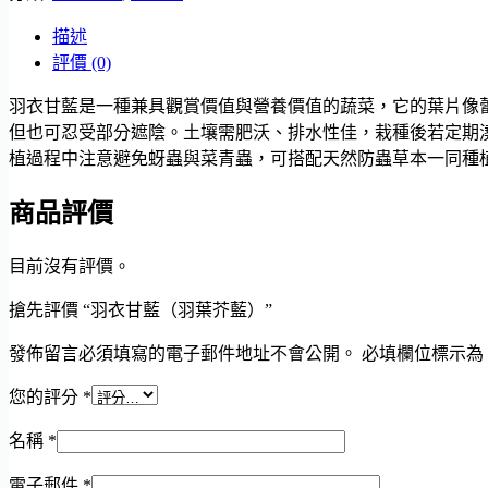
描述
評價 (0)
羽衣甘藍是一種兼具觀賞價值與營養價值的蔬菜，它的葉片像
但也可忍受部分遮陰。土壤需肥沃、排水性佳，栽種後若定期
植過程中注意避免蚜蟲與菜青蟲，可搭配天然防蟲草本一同種
商品評價
目前沒有評價。
搶先評價 “羽衣甘藍（羽葉芥藍）”
發佈留言必須填寫的電子郵件地址不會公開。
必填欄位標示為
您的評分
*
名稱
*
電子郵件
*