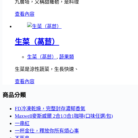
九層塔，又稱甜羅勒，是料理
查看內容
生菜（萵苣）
生菜（萵苣）
,
蔬果類
生菜是涼性蔬菜，生長快速、
查看內容
商品分類
FD冷凍乾燥，完整封存濃郁香氣
Maxwell麥斯威爾 2合1/3合1咖啡(口味任選/包)
一串紅
一杯金仕，釋放你所有煩心事