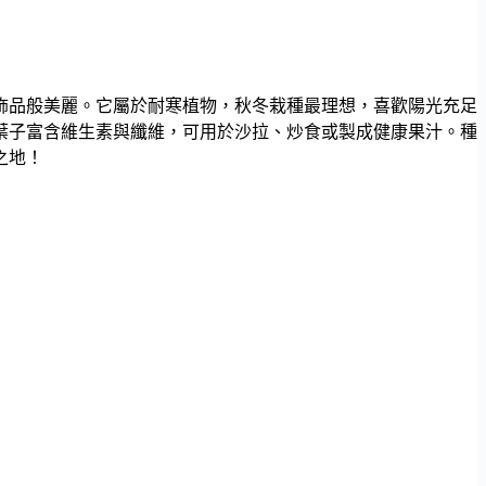
飾品般美麗。它屬於耐寒植物，秋冬栽種最理想，喜歡陽光充足
葉子富含維生素與纖維，可用於沙拉、炒食或製成健康果汁。種
之地！