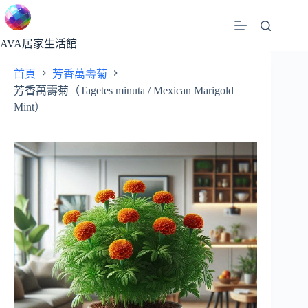
跳
至
主
AVA居家生活館
要
首頁
芳香萬壽菊
內
芳香萬壽菊（Tagetes minuta / Mexican Marigold
容
Mint）