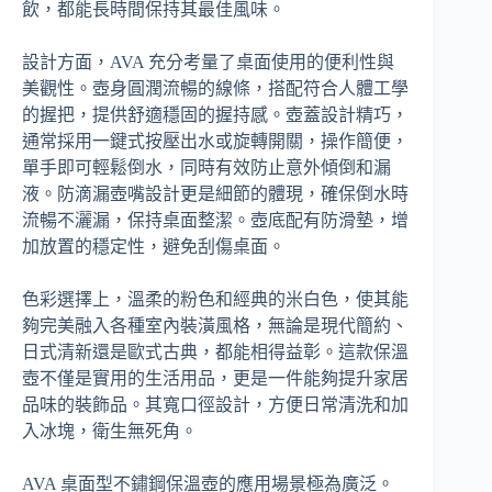
飲，都能長時間保持其最佳風味。
設計方面，AVA 充分考量了桌面使用的便利性與
美觀性。壺身圓潤流暢的線條，搭配符合人體工學
的握把，提供舒適穩固的握持感。壺蓋設計精巧，
通常採用一鍵式按壓出水或旋轉開關，操作簡便，
單手即可輕鬆倒水，同時有效防止意外傾倒和漏
液。防滴漏壺嘴設計更是細節的體現，確保倒水時
流暢不灑漏，保持桌面整潔。壺底配有防滑墊，增
加放置的穩定性，避免刮傷桌面。
色彩選擇上，溫柔的粉色和經典的米白色，使其能
夠完美融入各種室內裝潢風格，無論是現代簡約、
日式清新還是歐式古典，都能相得益彰。這款保溫
壺不僅是實用的生活用品，更是一件能夠提升家居
品味的裝飾品。其寬口徑設計，方便日常清洗和加
入冰塊，衛生無死角。
AVA 桌面型不鏽鋼保溫壺的應用場景極為廣泛。