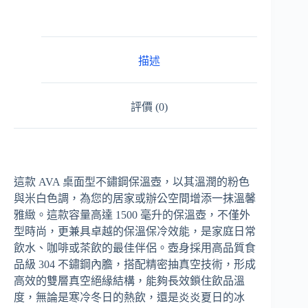
描述
評價 (0)
這款 AVA 桌面型不鏽鋼保溫壺，以其溫潤的粉色
與米白色調，為您的居家或辦公空間增添一抹溫馨
雅緻。這款容量高達 1500 毫升的保溫壺，不僅外
型時尚，更兼具卓越的保溫保冷效能，是家庭日常
飲水、咖啡或茶飲的最佳伴侶。壺身採用高品質食
品級 304 不鏽鋼內膽，搭配精密抽真空技術，形成
高效的雙層真空絕緣結構，能夠長效鎖住飲品溫
度，無論是寒冷冬日的熱飲，還是炎炎夏日的冰