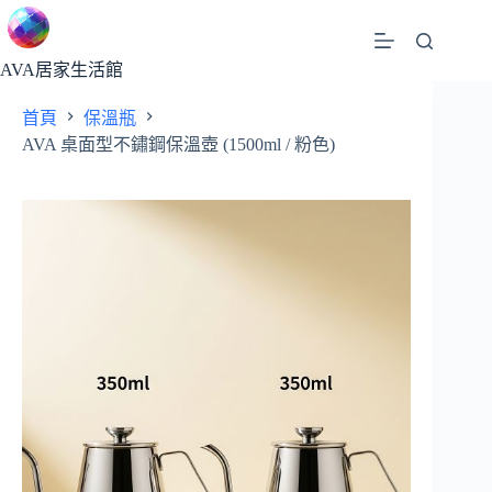
跳
至
主
AVA居家生活館
要
首頁
保溫瓶
內
AVA 桌面型不鏽鋼保溫壺 (1500ml / 粉色)
容