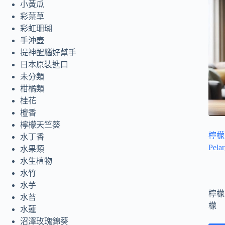
小黃瓜
彩葉草
彩虹珊瑚
手沖壺
提神醒腦好幫手
日本原裝進口
未分類
柑橘類
桂花
檀香
檸檬天竺葵
檸檬天
水丁香
Pela
水果類
水生植物
水竹
水芋
檸檬
水苔
檬
水蓮
沼澤玫瑰錦葵