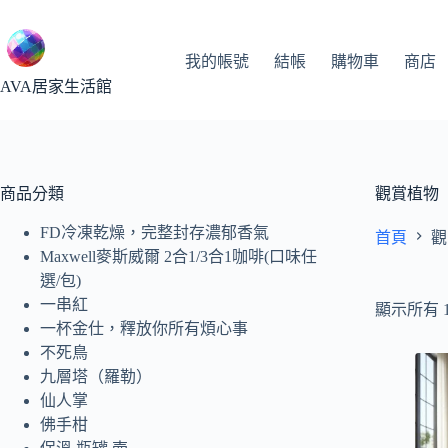
跳
至
主
我的帳號
結帳
購物車
商店
要
AVA居家生活館
內
容
商品分類
觀賞植物
FD冷凍乾燥，完整封存濃郁香氣
首頁
觀
Maxwell麥斯威爾 2合1/3合1咖啡(口味任
選/包)
一串紅
顯示所有 
一杯金仕，釋放你所有煩心事
不死鳥
九層塔（羅勒）
仙人掌
佛手柑