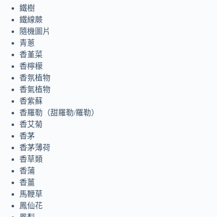
鐵樹
鐵線蕨
隨機圖片
青蔥
香堇菜
香檸檬
香氛植物
香氣植物
香紫蘇
香羅勒（甜羅勒/羅勒）
香艾菊
香茅
香茅薄荷
香草類
香蒲
香薑
馬鞭草
鳳仙花