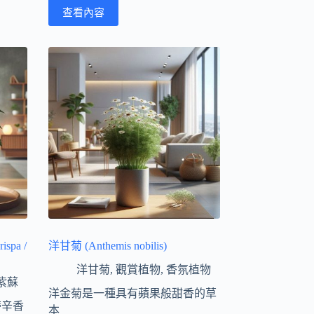
查看內容
ispa /
洋甘菊 (Anthemis nobilis)
洋甘菊
,
觀賞植物
,
香氛植物
紫蘇
洋金菊是一種具有蘋果般甜香的草
帶辛香
本