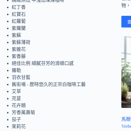
精緻烘焙 中淺焙凍燥咖啡
物，
紅丁香
紅寶石
紅蘿蔔
紫羅蘭
紫蘇
紫蘇薄荷
紫錐花
紫香藤
絕佳比例 細膩芬芳的滑順口感
羅勒
羽衣甘藍
舊街場 - 歷時悠久的正宗白咖啡工藝
艾草
芫荽
花卉類
芳香萬壽菊
馬鞭草
茄子
Ver
茉莉花