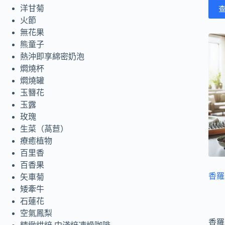
洋甘菊
火節
無花果
熊童子
熱沖即享綿密奶泡
燜燒杯
燜燒罐
玉簪花
玉露
玫瑰
生菜（萵苣）
療癒植物
百里香
百香果
香羅
矢車菊
矮牽牛
石蓮花
空氣鳳梨
香羅