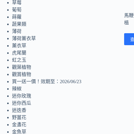
草莓
葡萄
馬鞭
蒔蘿
植
蔬果類
薄荷
薄荷薰衣草
薰衣草
虎尾蘭
虹之玉
觀葉植物
觀賞植物
買一送一價！效期至：2026/06/23
辣椒
迷你玫瑰
迷你西瓜
迷迭香
野薑花
金盞花
金魚草