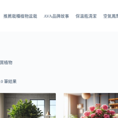
推薦栽種植物盆栽
AVA品牌故事
保溫瓶清潔
空氣鳳
賞植物
依
10 筆結果
最
新
項
目
排