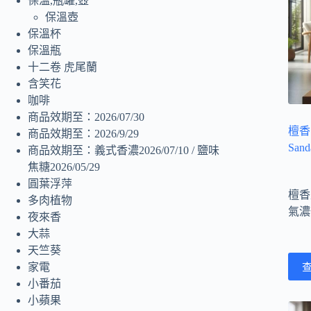
保溫,瓶罐,壺
保溫壺
保溫杯
保溫瓶
十二卷 虎尾蘭
含笑花
咖啡
商品效期至：2026/07/30
檀香（
商品效期至：2026/9/29
San
商品效期至：義式香濃2026/07/10 / 鹽味
焦糖2026/05/29
圓葉浮萍
檀香
多肉植物
氣濃
夜來香
大蒜
天竺葵
家電
小番茄
小蘋果